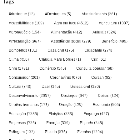
Tags
#destaque
(13)
#Destaques
(5)
Abastecimento
(261)
Acessibilidade
(109)
Agm em foco
(4612)
Agricultura
(1007)
Agronegócio
(154)
Alimentação
(412)
Animais
(324)
Arrecadação
(967)
Assistência social
(279)
Benefício
(499)
Bombeiros
(131)
Casa civil
(175)
Cidadania
(274)
Clima
(456)
Cláudia Mara Borges
(1)
Cnh
(61)
Cnm
(1781)
Comércio
(345)
Consulta popular
(68)
Consumidor
(261)
Coronavírus
(676)
Corsan
(92)
Cultura
(743)
Daer
(145)
Defesa civil
(180)
Desenvolvimento
(2097)
Destaque
(647)
Detran
(124)
Direitos humanos
(171)
Doação
(120)
Economia
(805)
Educação
(1385)
Eleições
(333)
Emprego
(427)
Empresas
(736)
Energia
(336)
Esporte
(248)
Estiagem
(132)
Estudo
(875)
Eventos
(1294)