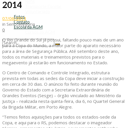
Refis
2014
Transporte Escolar
Voluntariado
Fotos
07/06/2013
Contato
in
Sem categoria
Escola da AGM
0
Cursos da AGM
O Rio Grande do Sul já possui, faltando pouco mais de um ano
para a Copa do Mundo, a maior parte do aparato necessário
No Result
para a área de Segurança Pública. Até setembro deste ano,
View All Result
todos os materiais e treinamentos previstos para o
megaevento já estarão em funcionamento no Estado.
O Centro de Comando e Controle Integrado, estrutura
prevista em todas as sedes da Copa deve iniciar a construção
em cerca de 30 dias. O anúncio foi feito durante reunião do
Governo do Estado com a Secretaria Extraordinária de
Grandes Eventos (Sesge) – órgão vinculado ao Ministério da
Justiça – realizada nesta quinta-feira, dia 6, no Quartel General
da Brigada Militar, em Porto Alegre.
“Temos feitos aquisições para todos os estados-sede da
Copa, e aqui para o RS, podemos destacar o imageador