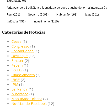
Exportação
(66)
fortalecendo a tradição e a identidade do povo gaúcho de forma integrada à 
Fpm
(261)
Governo
(2903)
Habitação
(161)
Icms
(291)
Indústria
(452)
Investimento
(1119)
Categorias de Notícias
Ceasa
(1)
Congresso
(1)
Contabilidade
(1)
Destaque
(12)
Emater
(2)
Fepam
(1)
FGTAS
(1)
Financiamento
(2)
IBGE
(2)
IPM
(1)
Lei Kandir
(1)
Mineração
(1)
Mobilidade Urbana
(2)
Notícias do Facebook
(12)