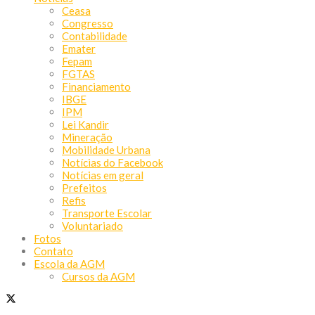
Ceasa
Congresso
Contabilidade
Emater
Fepam
FGTAS
Financiamento
IBGE
IPM
Lei Kandir
Mineração
Mobilidade Urbana
Notícias do Facebook
Notícias em geral
Prefeitos
Refis
Transporte Escolar
Voluntariado
Fotos
Contato
Escola da AGM
Cursos da AGM