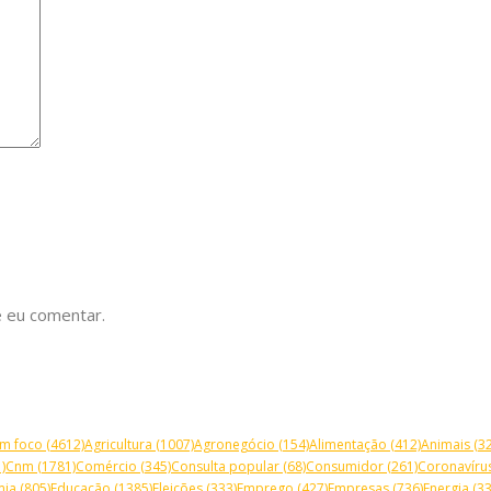
 eu comentar.
m foco
(4612)
Agricultura
(1007)
Agronegócio
(154)
Alimentação
(412)
Animais
(32
)
Cnm
(1781)
Comércio
(345)
Consulta popular
(68)
Consumidor
(261)
Coronavíru
mia
(805)
Educação
(1385)
Eleições
(333)
Emprego
(427)
Empresas
(736)
Energia
(33