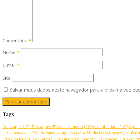
Comentário
*
Nome
*
E-mail
*
Site
Salvar meus dados neste navegador para a próxima vez que
Tags
#destaque
(13)
#Destaques
(5)
Abastecimento
(261)
Acessibilidade
(109)
Agm e
(131)
Casa civil
(175)
Cidadania
(274)
Clima
(456)
Cláudia Mara Borges
(1)
Cnh
(61
(2097)
Destaque
(647)
Detran
(124)
Direitos humanos
(171)
Doação
(120)
Econo