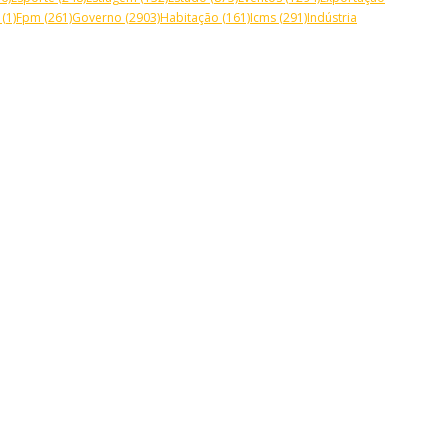
(1)
Fpm
(261)
Governo
(2903)
Habitação
(161)
Icms
(291)
Indústria