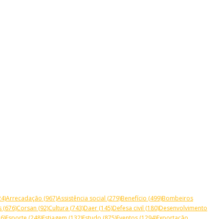
4)
Arrecadação
(967)
Assistência social
(279)
Benefício
(499)
Bombeiros
s
(676)
Corsan
(92)
Cultura
(743)
Daer
(145)
Defesa civil
(180)
Desenvolvimento
6)
Esporte
(248)
Estiagem
(132)
Estudo
(875)
Eventos
(1294)
Exportação