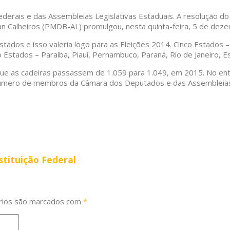
erais e das Assembleias Legislativas Estaduais. A resolução do Tr
 Calheiros (PMDB-AL) promulgou, nesta quinta-feira, 5 de dezem
ados e isso valeria logo para as Eleições 2014. Cinco Estados –
stados – Paraíba, Piauí, Pernambuco, Paraná, Rio de Janeiro, Es
e as cadeiras passassem de 1.059 para 1.049, em 2015. No entan
 número de membros da Câmara dos Deputados e das Assembleias 
stituição Federal
rios são marcados com
*