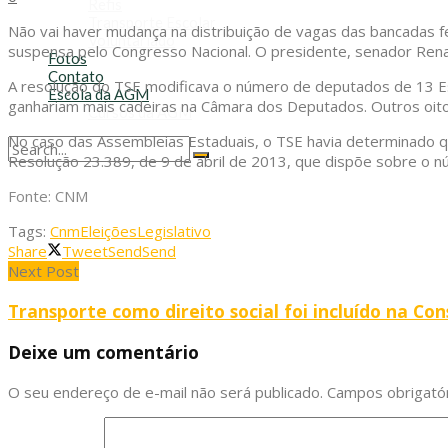
Refis
Transporte Escolar
Não vai haver mudança na distribuição de vagas das bancadas fed
Voluntariado
suspensa pelo Congresso Nacional. O presidente, senador Renan
Fotos
Contato
A resolução do TSE modificava o número de deputados de 13 Est
Escola da AGM
ganhariam mais cadeiras na Câmara dos Deputados. Outros oito E
Cursos da AGM
No caso das Assembleias Estaduais, o TSE havia determinado qu
Resolução 23.389, de 9 de abril de 2013, que dispõe sobre o
No Result
View All Result
Fonte: CNM
Tags:
Cnm
Eleições
Legislativo
Share
Tweet
Send
Send
Next Post
Transporte como direito social foi incluído na Con
Deixe um comentário
O seu endereço de e-mail não será publicado.
Campos obrigató