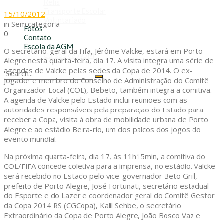
Refis
Transporte Escolar
15/10/2012
Voluntariado
in
Sem categoria
Fotos
0
Contato
Escola da AGM
O secretário-geral da Fifa, Jérôme Valcke, estará em Porto
Cursos da AGM
Alegre nesta quarta-feira, dia 17. A visita integra uma série de
agendas de Valcke pelas sedes da Copa de 2014. O ex-
jogador e membro do Conselho de Administração do Comitê
No Result
Organizador Local (COL), Bebeto, também integra a comitiva.
View All Result
A agenda de Valcke pelo Estado inclui reuniões com as
autoridades responsáveis pela preparação do Estado para
receber a Copa, visita à obra de mobilidade urbana de Porto
Alegre e ao estádio Beira-rio, um dos palcos dos jogos do
evento mundial.
Na próxima quarta-feira, dia 17, às 11h15min, a comitiva do
COL/FIFA concede coletiva para a imprensa, no estádio. Valcke
será recebido no Estado pelo vice-governador Beto Grill,
prefeito de Porto Alegre, José Fortunati, secretário estadual
do Esporte e do Lazer e coordenador geral do Comitê Gestor
da Copa 2014 RS (CGCopa), Kalil Sehbe, o secretário
Extraordinário da Copa de Porto Alegre, João Bosco Vaz e