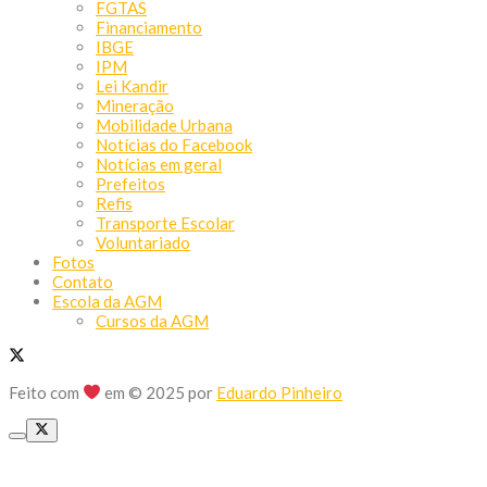
FGTAS
Financiamento
IBGE
IPM
Lei Kandir
Mineração
Mobilidade Urbana
Notícias do Facebook
Notícias em geral
Prefeitos
Refis
Transporte Escolar
Voluntariado
Fotos
Contato
Escola da AGM
Cursos da AGM
Feito com
em © 2025 por
Eduardo Pinheiro