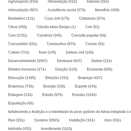
Agronegócio
(154)
Alimentação
(412)
Animais
(324)
Arrecadação
(967)
Assistência social
(279)
Benefício
(499)
Bombeiros
(131)
Casa civil
(175)
Cidadania
(274)
Clima
(456)
Cláudia Mara Borges
(1)
Cnh
(61)
Cnm
(1781)
Comércio
(345)
Consulta popular
(68)
Consumidor
(261)
Coronavírus
(676)
Corsan
(92)
Cultura
(743)
Daer
(145)
Defesa civil
(180)
Desenvolvimento
(2097)
Destaque
(647)
Detran
(124)
Direitos humanos
(171)
Doação
(120)
Economia
(805)
Educação
(1385)
Eleições
(333)
Emprego
(427)
Empresas
(736)
Energia
(336)
Esporte
(248)
Estiagem
(132)
Estudo
(875)
Eventos
(1294)
Exportação
(66)
fortalecendo a tradição e a identidade do povo gaúcho de forma integrada à 
Fpm
(261)
Governo
(2903)
Habitação
(161)
Icms
(291)
Indústria
(452)
Investimento
(1119)