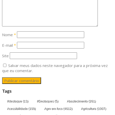
Nome
*
E-mail
*
Site
Salvar meus dados neste navegador para a próxima vez
que eu comentar.
Tags
#destaque
(13)
#Destaques
(5)
Abastecimento
(261)
Acessibilidade
(109)
Agm em foco
(4612)
Agricultura
(1007)