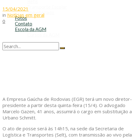
Refis
Transporte Escolar
15/04/2021
Voluntariado
in
Notícias em geral
Fotos
0
Contato
Escola da AGM
Cursos da AGM
No Result
View All Result
A Empresa Gaúcha de Rodovias (EGR) terá um novo diretor-
presidente a partir desta quinta-feira (15/4). O advogado
Marcelo Gazen, 41 anos, assumirá o cargo em substituição a
Urbano Schmitt.
O ato de posse será às 14h15, na sede da Secretaria de
Logística e Transportes (Selt), com transmissão ao vivo pela