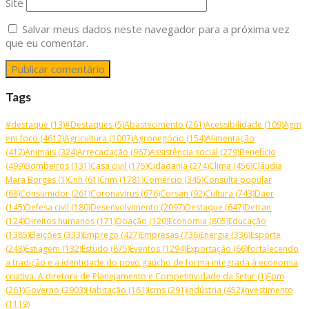
Site
Salvar meus dados neste navegador para a próxima vez
que eu comentar.
Tags
#destaque
(13)
#Destaques
(5)
Abastecimento
(261)
Acessibilidade
(109)
Agm
em foco
(4612)
Agricultura
(1007)
Agronegócio
(154)
Alimentação
(412)
Animais
(324)
Arrecadação
(967)
Assistência social
(279)
Benefício
(499)
Bombeiros
(131)
Casa civil
(175)
Cidadania
(274)
Clima
(456)
Cláudia
Mara Borges
(1)
Cnh
(61)
Cnm
(1781)
Comércio
(345)
Consulta popular
(68)
Consumidor
(261)
Coronavírus
(676)
Corsan
(92)
Cultura
(743)
Daer
(145)
Defesa civil
(180)
Desenvolvimento
(2097)
Destaque
(647)
Detran
(124)
Direitos humanos
(171)
Doação
(120)
Economia
(805)
Educação
(1385)
Eleições
(333)
Emprego
(427)
Empresas
(736)
Energia
(336)
Esporte
(248)
Estiagem
(132)
Estudo
(875)
Eventos
(1294)
Exportação
(66)
fortalecendo
a tradição e a identidade do povo gaúcho de forma integrada à economia
criativa. A diretora de Planejamento e Competitividade da Setur
(1)
Fpm
(261)
Governo
(2903)
Habitação
(161)
Icms
(291)
Indústria
(452)
Investimento
(1119)