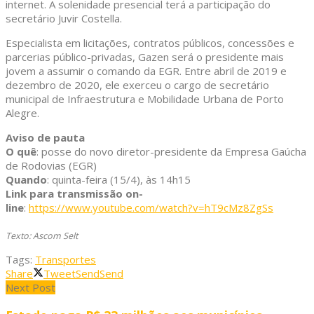
internet. A solenidade presencial terá a participação do
secretário Juvir Costella.
Especialista em licitações, contratos públicos, concessões e
parcerias público-privadas, Gazen será o presidente mais
jovem a assumir o comando da EGR. Entre abril de 2019 e
dezembro de 2020, ele exerceu o cargo de secretário
municipal de Infraestrutura e Mobilidade Urbana de Porto
Alegre.
Aviso de pauta
O quê
: posse do novo diretor-presidente da Empresa Gaúcha
de Rodovias (EGR)
Quando
: quinta-feira (15/4), às 14h15
Link para transmissão on-
line
:
https://www.youtube.com/watch?v=hT9cMz8ZgSs
Texto: Ascom Selt
Tags:
Transportes
Share
Tweet
Send
Send
Next Post