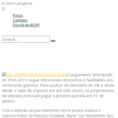
Refis
in
Sem categoria
Transporte Escolar
0
Voluntariado
Fotos
Contato
Escola da AGM
Cursos da AGM
No Result
View All Result
O pagamento antecipado
do IPVA 2015 segue oferecendo descontos e facilidades aos
motoristas gaúchos. Para usufruir do desconto de 3% e ainda
dividir o valor do imposto em até três vezes, os proprietários
de veículos precisam pagar a primeira parcela até 31 de
janeiro.
Com a adesão ao parcelamento neste prazo, explica o
subsecretário da Receita Estadual, Mario Luis Wunderlich dos