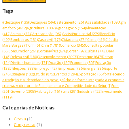
Tags
#destaque
(13)
#Destaques
(5)
Abastecimento
(261)
Acessibilidade
(109)
Agm
em foco
(4612)
Agricultura
(1007)
Agronegócio
(154)
Alimentação
(412)
Animais
(324)
Arrecadação
(967)
Assistência social
(279)
Benefício
(499)
Bombeiros
(131)
Casa civil
(175)
Cidadania
(274)
Clima
(456)
Cláudia
Mara Borges
(1)
Cnh
(61)
Cnm
(1781)
Comércio
(345)
Consulta popular
(68)
Consumidor
(261)
Coronavírus
(676)
Corsan
(92)
Cultura
(743)
Daer
(145)
Defesa civil
(180)
Desenvolvimento
(2097)
Destaque
(647)
Detran
(124)
Direitos humanos
(171)
Doação
(120)
Economia
(805)
Educação
(1385)
Eleições
(333)
Emprego
(427)
Empresas
(736)
Energia
(336)
Esporte
(248)
Estiagem
(132)
Estudo
(875)
Eventos
(1294)
Exportação
(66)
fortalecendo
a tradição e a identidade do povo gaúcho de forma integrada à economia
criativa. A diretora de Planejamento e Competitividade da Setur
(1)
Fpm
(261)
Governo
(2903)
Habitação
(161)
Icms
(291)
Indústria
(452)
Investimento
(1119)
Categorias de Notícias
Ceasa
(1)
Congresso
(1)