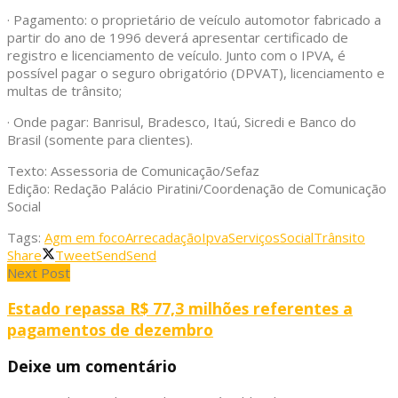
· Pagamento: o proprietário de veículo automotor fabricado a
partir do ano de 1996 deverá apresentar certificado de
registro e licenciamento de veículo. Junto com o IPVA, é
possível pagar o seguro obrigatório (DPVAT), licenciamento e
multas de trânsito;
· Onde pagar: Banrisul, Bradesco, Itaú, Sicredi e Banco do
Brasil (somente para clientes).
Texto: Assessoria de Comunicação/Sefaz
Edição: Redação Palácio Piratini/Coordenação de Comunicação
Social
Tags:
Agm em foco
Arrecadação
Ipva
Serviços
Social
Trânsito
Share
Tweet
Send
Send
Next Post
Estado repassa R$ 77,3 milhões referentes a
pagamentos de dezembro
Deixe um comentário