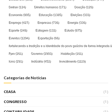
Detran
(124)
Direitos humanos
(171)
Doação
(120)
Economia
(805)
Educação
(1385)
Eleições
(333)
Emprego
(427)
Empresas
(736)
Energia
(336)
Esporte
(248)
Estiagem
(132)
Estudo
(875)
Eventos
(1294)
Exportação
(66)
fortalecendo a tradição e a identidade do povo gaúcho de forma integrada à
Fpm
(261)
Governo
(2903)
Habitação
(161)
Icms
(291)
Indústria
(452)
Investimento
(1119)
Categorias de Notícias
CEASA
(1)
CONGRESSO
(1)
CONTABILIDADE
(1)