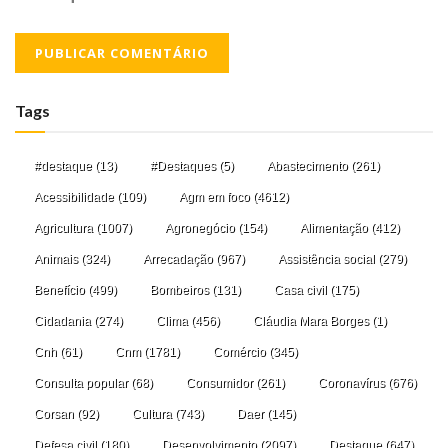
Tags
#destaque
(13)
#Destaques
(5)
Abastecimento
(261)
Acessibilidade
(109)
Agm em foco
(4612)
Agricultura
(1007)
Agronegócio
(154)
Alimentação
(412)
Animais
(324)
Arrecadação
(967)
Assistência social
(279)
Benefício
(499)
Bombeiros
(131)
Casa civil
(175)
Cidadania
(274)
Clima
(456)
Cláudia Mara Borges
(1)
Cnh
(61)
Cnm
(1781)
Comércio
(345)
Consulta popular
(68)
Consumidor
(261)
Coronavírus
(676)
Corsan
(92)
Cultura
(743)
Daer
(145)
Defesa civil
(180)
Desenvolvimento
(2097)
Destaque
(647)