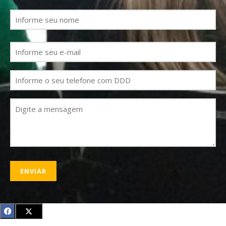
Nome
(obrigatório)
E-
mail
(obrigatório)
Telefone
Mensagem
(obrigatório)