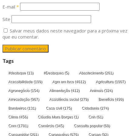
E-mail
*
Site
Salvar meus dados neste navegador para a próxima vez
que eu comentar.
Tags
#destaque
(13)
#Destaques
(5)
Abastecimento
(261)
Acessibilidade
(109)
Agm em foco
(4612)
Agricultura
(1007)
Agronegócio
(154)
Alimentação
(412)
Animais
(324)
Arrecadação
(967)
Assistência social
(279)
Benefício
(499)
Bombeiros
(131)
Casa civil
(175)
Cidadania
(274)
Clima
(456)
Cláudia Mara Borges
(1)
Cnh
(61)
Cnm
(1781)
Comércio
(345)
Consulta popular
(68)
Consumidor
(261)
Coronavírus
(676)
Corsan
(92)