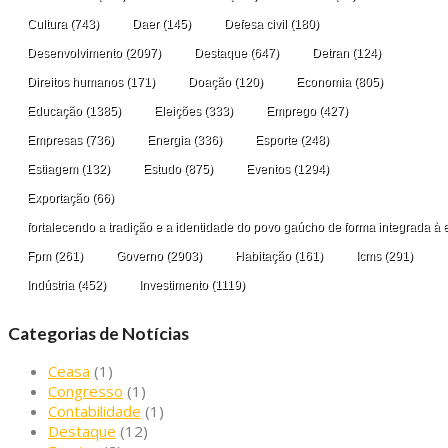
Cultura
(743)
Daer
(145)
Defesa civil
(180)
Desenvolvimento
(2097)
Destaque
(647)
Detran
(124)
Direitos humanos
(171)
Doação
(120)
Economia
(805)
Educação
(1385)
Eleições
(333)
Emprego
(427)
Empresas
(736)
Energia
(336)
Esporte
(248)
Estiagem
(132)
Estudo
(875)
Eventos
(1294)
Exportação
(66)
fortalecendo a tradição e a identidade do povo gaúcho de forma integrada à 
Fpm
(261)
Governo
(2903)
Habitação
(161)
Icms
(291)
Indústria
(452)
Investimento
(1119)
Categorias de Notícias
Ceasa
(1)
Congresso
(1)
Contabilidade
(1)
Destaque
(12)