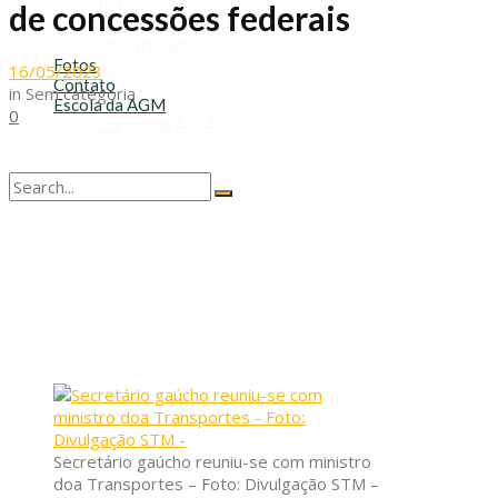
Refis
de concessões federais
Transporte Escolar
Voluntariado
Fotos
16/05/2023
Contato
in
Sem categoria
Escola da AGM
0
Cursos da AGM
No Result
View All Result
Secretário gaúcho reuniu-se com ministro
doa Transportes – Foto: Divulgação STM –