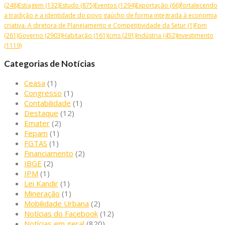
(248)
Estiagem
(132)
Estudo
(875)
Eventos
(1294)
Exportação
(66)
fortalecendo
a tradição e a identidade do povo gaúcho de forma integrada à economia
criativa. A diretora de Planejamento e Competitividade da Setur
(1)
Fpm
(261)
Governo
(2903)
Habitação
(161)
Icms
(291)
Indústria
(452)
Investimento
(1119)
Categorias de Notícias
Ceasa
(1)
Congresso
(1)
Contabilidade
(1)
Destaque
(12)
Emater
(2)
Fepam
(1)
FGTAS
(1)
Financiamento
(2)
IBGE
(2)
IPM
(1)
Lei Kandir
(1)
Mineração
(1)
Mobilidade Urbana
(2)
Notícias do Facebook
(12)
Notícias em geral
(820)