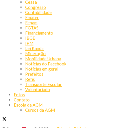
Ceasa
Congresso
Contabilidade
Emater
Fepam
FGTAS
Financiamento
IBGE
IPM
Lei Kandir
Mineração
Mobilidade Urbana
Notícias do Facebook
Notícias em geral
Prefeitos
Refis
Transporte Escolar
Voluntariado
Fotos
Contato
Escola da AGM
Cursos da AGM