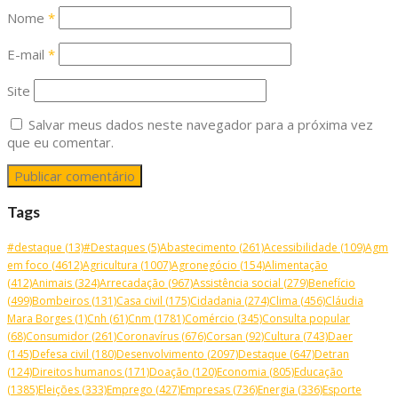
Nome
*
E-mail
*
Site
Salvar meus dados neste navegador para a próxima vez
que eu comentar.
Tags
#destaque
(13)
#Destaques
(5)
Abastecimento
(261)
Acessibilidade
(109)
Agm
em foco
(4612)
Agricultura
(1007)
Agronegócio
(154)
Alimentação
(412)
Animais
(324)
Arrecadação
(967)
Assistência social
(279)
Benefício
(499)
Bombeiros
(131)
Casa civil
(175)
Cidadania
(274)
Clima
(456)
Cláudia
Mara Borges
(1)
Cnh
(61)
Cnm
(1781)
Comércio
(345)
Consulta popular
(68)
Consumidor
(261)
Coronavírus
(676)
Corsan
(92)
Cultura
(743)
Daer
(145)
Defesa civil
(180)
Desenvolvimento
(2097)
Destaque
(647)
Detran
(124)
Direitos humanos
(171)
Doação
(120)
Economia
(805)
Educação
(1385)
Eleições
(333)
Emprego
(427)
Empresas
(736)
Energia
(336)
Esporte