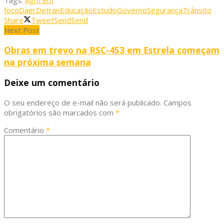
Tags:
Agm em
foco
Daer
Detran
Educação
Estudo
Governo
Segurança
Trânsito
Share
Tweet
Send
Send
Next Post
Obras em trevo na RSC-453 em Estrela começam
na próxima semana
Deixe um comentário
O seu endereço de e-mail não será publicado.
Campos
obrigatórios são marcados com
*
Comentário
*