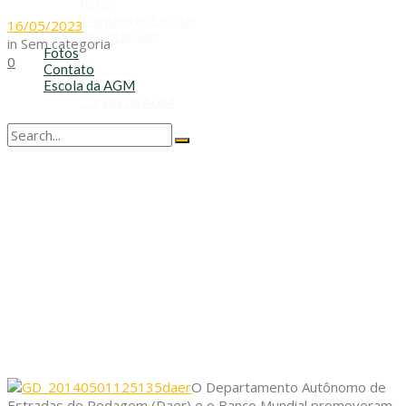
Refis
Transporte Escolar
16/05/2023
Voluntariado
in
Sem categoria
Fotos
0
Contato
Escola da AGM
Cursos da AGM
No Result
View All Result
O Departamento Autônomo de
Estradas de Rodagem (Daer) e o Banco Mundial promoveram