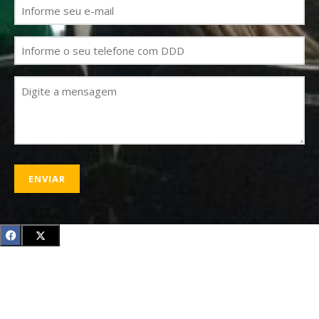
E-
mail
(obrigatório)
Telefone
Mensagem
(obrigatório)