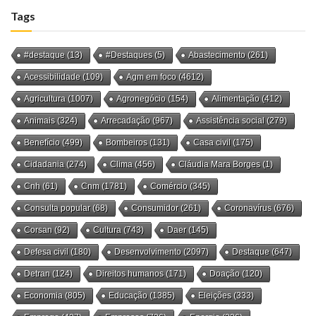
Tags
#destaque
(13)
#Destaques
(5)
Abastecimento
(261)
Acessibilidade
(109)
Agm em foco
(4612)
Agricultura
(1007)
Agronegócio
(154)
Alimentação
(412)
Animais
(324)
Arrecadação
(967)
Assistência social
(279)
Benefício
(499)
Bombeiros
(131)
Casa civil
(175)
Cidadania
(274)
Clima
(456)
Cláudia Mara Borges
(1)
Cnh
(61)
Cnm
(1781)
Comércio
(345)
Consulta popular
(68)
Consumidor
(261)
Coronavírus
(676)
Corsan
(92)
Cultura
(743)
Daer
(145)
Defesa civil
(180)
Desenvolvimento
(2097)
Destaque
(647)
Detran
(124)
Direitos humanos
(171)
Doação
(120)
Economia
(805)
Educação
(1385)
Eleições
(333)