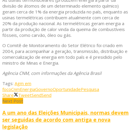
As usinas termonucleares (produzem energia a partir da
divisão de átomos de um determinado elemento químico)
geram cerca de 1% da energia produzida no país, enquanto as
usinas termelétricas contribuem atualmente com cerca de
20% da produção nacional. As termelétricas geram energia a
partir da produção de calor vinda da queima de combustíveis
fósseis, como carvão, óleo ou gás.
O Comitê de Monitoramento do Setor Elétrico foi criado em
2004, para acompanhar a geração, transmissão, distribuição e
comercialização de energia em todo país e é presidido pelo
ministro de Minas e Energia.
Agência CNM, com informações da Agência Brasil
Tags:
Agm em
foco
Cnm
Energia
Governo
Oportunidade
Pesquisa
Share
Tweet
Send
Send
Next Post
A um ano das Eleições Municipais, normas devem
ser seguidas de acordo com antiga e nova
legislação