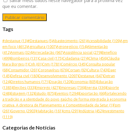
Salvar meus dados neste navegador para a próxima vez
que eu comentar.
Tags
#destaque
(13)
#Destaques
(5)
Abastecimento
(261)
Acessibilidade
(109)
Agm
em foco
(4612)
Agricultura
(1007)
Agronegócio
(154)
Alimentação
(412)
Animais
(324)
Arrecadação
(967)
Assistência social
(279)
Benefício
(499)
Bombeiros
(131)
Casa civil
(175)
Cidadania
(274)
Clima
(456)
Cláudia
Mara Borges
(1)
Cnh
(61)
Cnm
(1781)
Comércio
(345)
Consulta popular
(68)
Consumidor
(261)
Coronavírus
(676)
Corsan
(92)
Cultura
(743)
Daer
(145)
Defesa civil
(180)
Desenvolvimento
(2097)
Destaque
(647)
Detran
(124)
Direitos humanos
(171)
Doação
(120)
Economia
(805)
Educação
(1385)
Eleições
(333)
Emprego
(427)
Empresas
(736)
Energia
(336)
Esporte
(248)
Estiagem
(132)
Estudo
(875)
Eventos
(1294)
Exportação
(66)
fortalecendo
a tradição e a identidade do povo gaúcho de forma integrada à economia
criativa. A diretora de Planejamento e Competitividade da Setur
(1)
Fpm
(261)
Governo
(2903)
Habitação
(161)
Icms
(291)
Indústria
(452)
Investimento
(1119)
Categorias de Notícias