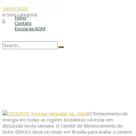
Refis
Transporte Escolar
16/05/2023
Voluntariado
in
Sem categoria
Fotos
0
Contato
Escola da AGM
Cursos da AGM
No Result
View All Result
O fornecimento de
energia em todas as regiões brasileiras vai estar em
discussão nesta semana. O Comitê de Monitoramento do
Setor Elétrico deve se reunir em Brasília para avaliar o cenário