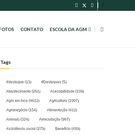
FOTOS
CONTATO
ESCOLA DA AGM
Tags
#destaque
(13)
#Destaques
(5)
Abastecimento
(261)
Acessibilidade
(109)
Agm em foco
(4612)
Agricultura
(1007)
Agronegócio
(154)
Alimentação
(412)
Animais
(324)
Arrecadação
(967)
Assistência social
(279)
Benefício
(499)