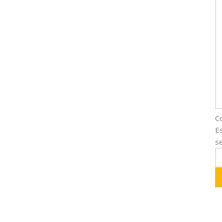
C
E
se