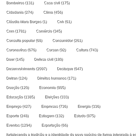
Bombeiros
(131)
Casa civil
(175)
Cidadania
(274)
Clima
(456)
Cláudia Mara Borges
(1)
Cnh
(61)
Cnm
(1781)
Comércio
(345)
Consulta popular
(68)
Consumidor
(261)
Coronavírus
(676)
Corsan
(92)
Cultura
(743)
Daer
(145)
Defesa civil
(180)
Desenvolvimento
(2097)
Destaque
(647)
Detran
(124)
Direitos humanos
(171)
Doação
(120)
Economia
(805)
Educação
(1385)
Eleições
(333)
Emprego
(427)
Empresas
(736)
Energia
(336)
Esporte
(248)
Estiagem
(132)
Estudo
(875)
Eventos
(1294)
Exportação
(66)
fortalecendo a tradição e a identidade do povo gaúcho de forma integrada à ec