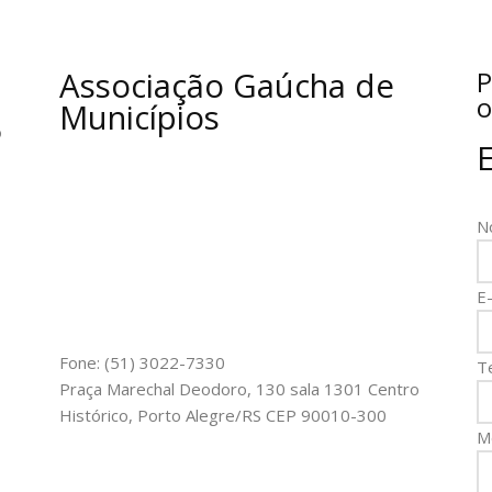
Associação Gaúcha de
P
o
Municípios
o
N
E-
Fone: (51) 3022-7330
T
Praça Marechal Deodoro, 130 sala 1301 Centro
Histórico, Porto Alegre/RS CEP 90010-300
M