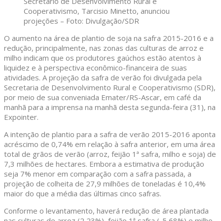
Secretário de Desenvolvimento Rural e
Cooperativismo, Tarcisio Minetto, anunciou
projeções – Foto: Divulgação/SDR
O aumento na área de plantio de soja na safra 2015-2016 e a
redução, principalmente, nas zonas das culturas de arroz e
milho indicam que os produtores gaúchos estão atentos à
liquidez e à perspectiva econômico-financeira de suas
atividades. A projeção da safra de verão foi divulgada pela
Secretaria de Desenvolvimento Rural e Cooperativismo (SDR),
por meio de sua conveniada Emater/RS-Ascar, em café da
manhã para a imprensa na manhã desta segunda-feira (31), na
Expointer.
A intenção de plantio para a safra de verão 2015-2016 aponta
acréscimo de 0,74% em relação à safra anterior, em uma área
total de grãos de verão (arroz, feijão 1ª safra, milho e soja) de
7,3 milhões de hectares. Embora a estimativa de produção
seja 7% menor em comparação com a safra passada, a
projeção de colheita de 27,9 milhões de toneladas é 10,4%
maior do que a média das últimas cinco safras.
Conforme o levantamento, haverá redução de área plantada
nas culturas de arroz (2,23%), feijão 1ª safra (-5,68%) e milho