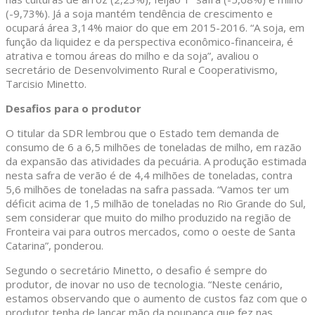
(-9,73%). Já a soja mantém tendência de crescimento e
ocupará área 3,14% maior do que em 2015-2016. “A soja, em
função da liquidez e da perspectiva econômico-financeira, é
atrativa e tomou áreas do milho e da soja”, avaliou o
secretário de Desenvolvimento Rural e Cooperativismo,
Tarcisio Minetto.
Desafios para o produtor
O titular da SDR lembrou que o Estado tem demanda de
consumo de 6 a 6,5 milhões de toneladas de milho, em razão
da expansão das atividades da pecuária. A produção estimada
nesta safra de verão é de 4,4 milhões de toneladas, contra
5,6 milhões de toneladas na safra passada. “Vamos ter um
déficit acima de 1,5 milhão de toneladas no Rio Grande do Sul,
sem considerar que muito do milho produzido na região de
Fronteira vai para outros mercados, como o oeste de Santa
Catarina”, ponderou.
Segundo o secretário Minetto, o desafio é sempre do
produtor, de inovar no uso de tecnologia. “Neste cenário,
estamos observando que o aumento de custos faz com que o
produtor tenha de lançar mão da poupança que fez nas