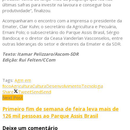
últimas safras para investir na lavoura e conseguir boa
produtividade”, finalizou.
Acompanharam o encontro com a imprensa o presidente da
Emater, Clair Kuhn; o secretário da Agricultura e Pecuária,
Ernani Polo; o subsecretário do Parque Assis Brasil, Sérgio
Bandoca; e o diretor da Ceasa Vanderlan Vasconselos, entre
outras lideranças do setor e diretores da Emater e da SDR.
Texto: Itamar Pelizzaro/Ascom-SDR
Edição: Rui Felten/CCom
Tags:
Agm em
foco
Agricultura
Cultura
Desenvolvimento
Tecnologia
Share
Tweet
Send
Send
Next Post
Primeiro fim de semana de feira leva mais de
126 mil pessoas ao Parque Assis Brasil
Deixe um comentário