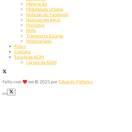
Mineração
Mobilidade Urbana
Notícias do Facebook
Notícias em geral
Prefeitos
Refis
Transporte Escolar
Voluntariado
Fotos
Contato
Escola da AGM
Cursos da AGM
Feito com
em © 2025 por
Eduardo Pinheiro