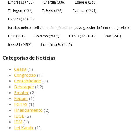
Empresas
(736)
Energia
(336)
Esporte
(248)
Estiagem
(132)
Estudo
(875)
Eventos
(1294)
Exportação
(66)
fortalecendo a tradição e a identidade do povo gaúcho de forma integrada à 
Fpm
(261)
Governo
(2903)
Habitação
(161)
Icms
(291)
Indústria
(452)
Investimento
(1119)
Categorias de Notícias
Ceasa
(1)
Congresso
(1)
Contabilidade
(1)
Destaque
(12)
Emater
(2)
Fepam
(1)
FGTAS
(1)
Financiamento
(2)
IBGE
(2)
IPM
(1)
Lei Kandir
(1)