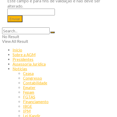
Este campo é para fins de validação e não deve ser
alterado.
No Result
View All Result
Início
Sobre a AGM
Presidentes
Assessoria Jurídica
Notícias
Ceasa
Congresso
Contabilidade
Emater
Fepam
FGTAS
Financiamento
IBGE
IPM
Lei Kandir