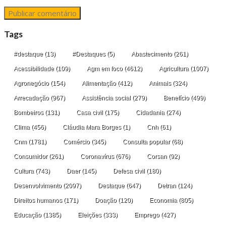
Tags
#destaque
(13)
#Destaques
(5)
Abastecimento
(261)
Acessibilidade
(109)
Agm em foco
(4612)
Agricultura
(1007)
Agronegócio
(154)
Alimentação
(412)
Animais
(324)
Arrecadação
(967)
Assistência social
(279)
Benefício
(499)
Bombeiros
(131)
Casa civil
(175)
Cidadania
(274)
Clima
(456)
Cláudia Mara Borges
(1)
Cnh
(61)
Cnm
(1781)
Comércio
(345)
Consulta popular
(68)
Consumidor
(261)
Coronavírus
(676)
Corsan
(92)
Cultura
(743)
Daer
(145)
Defesa civil
(180)
Desenvolvimento
(2097)
Destaque
(647)
Detran
(124)
Direitos humanos
(171)
Doação
(120)
Economia
(805)
Educação
(1385)
Eleições
(333)
Emprego
(427)