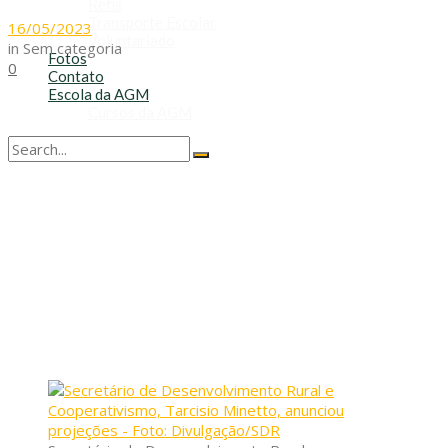
Refis
Transporte Escolar
16/05/2023
Voluntariado
in
Sem categoria
Fotos
0
Contato
Escola da AGM
Cursos da AGM
No Result
View All Result