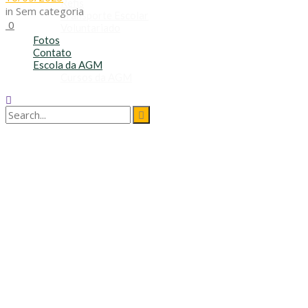
Refis
in
Sem categoria
Transporte Escolar
0
Voluntariado
Fotos
Contato
Escola da AGM
Cursos da AGM
No Result
View All Result