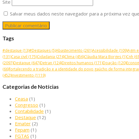
Site
Salvar meus dados neste navegador para a próxima vez que
Tags
#destaque
(13)
#Destaques
(5)
Abastecimento
(261)
Acessibilidade
(109)
Agm e
(131)
Casa civil
(175)
Cidadania
(274)
Clima
(456)
Cláudia Mara Borges
(1)
Cnh
(61
(2097)
Destaque
(647)
Detran
(124)
Direitos humanos
(171)
Doação
(120)
Econo
(66)
fortalecendo a tradição e a identidade do povo gaúcho de forma integrad
(452)
Investimento
(1119)
Categorias de Notícias
Ceasa
(1)
Congresso
(1)
Contabilidade
(1)
Destaque
(12)
Emater
(2)
Fepam
(1)
FGTAS
(1)