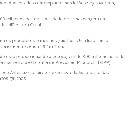
em dos estados contemplados nos leilões seja invertida,
r 200 mil toneladas de capacidade de armazenagem da
e leilões pela Conab.
para os produtores e moinhos gaúchos. Uma lista com a
utores e armazenou 192 mil/ton.
stado está proporcionando a estocagem de 300 mil toneladas de
Financiamento de Garantia de Preços ao Produtor (FGPP).
 José Antoniazzi, o diretor executivo da Associação das
nhos gaúchos.