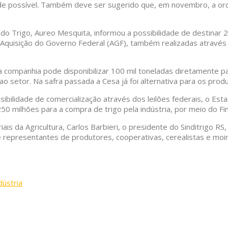
de possível. Também deve ser sugerido que, em novembro, a ord
a do Trigo, Aureo Mesquita, informou a possibilidade de destina
quisição do Governo Federal (AGF), também realizadas através d
 a companhia pode disponibilizar 100 mil toneladas diretamente 
o setor. Na safra passada a Cesa já foi alternativa para os prod
sibilidade de comercialização através dos leilões federais, o E
$ 250 milhões para a compra de trigo pela indústria, por meio do 
s da Agricultura, Carlos Barbieri, o presidente do Sinditrigo RS,
 representantes de produtores, cooperativas, cerealistas e moi
dústria