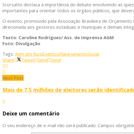
Scorsatto destaca a importância do debate envolvendo as quest
importantes para orientar todos os órgãos públicos, que dever
O evento, promovido pela Associação Brasileira de Orçamento Pú
direcionada aos gestores estaduais e municipais e demais inte
Texto: Caroline Rodrigues/ Ass. de Imprensa AGM
Foto: Divulgação
Tags:
Agm em foco
Eventos
Planejamento
Social
Share
Tweet
Send
Send
Next Post
Mais de 7,5 milhões de eleitores serão identificad
Deixe um comentário
O seu endereço de e-mail não será publicado.
Campos obrigató