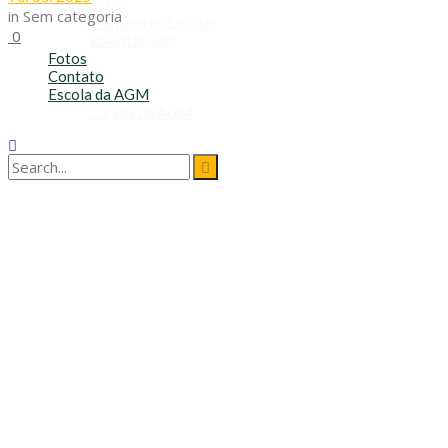
Refis
in
Sem categoria
Transporte Escolar
0
Voluntariado
Fotos
Contato
Escola da AGM
Cursos da AGM
No Result
View All Result