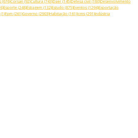
s
(676)
Corsan
(92)
Cultura
(743)
Daer
(145)
Defesa civil
(180)
Desenvolvimento
6)
Esporte
(248)
Estiagem
(132)
Estudo
(875)
Eventos
(1294)
Exportação
(1)
Fpm
(261)
Governo
(2903)
Habitação
(161)
Icms
(291)
Indústria