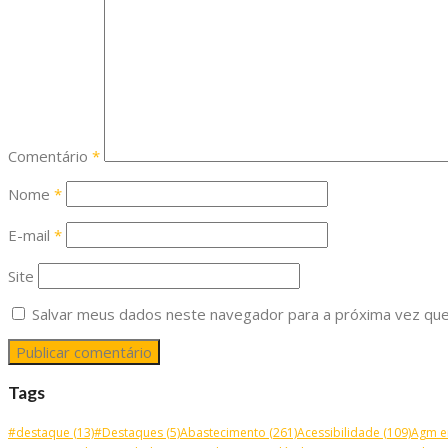
Comentário
*
Nome
*
E-mail
*
Site
Salvar meus dados neste navegador para a próxima vez que
Tags
#destaque
(13)
#Destaques
(5)
Abastecimento
(261)
Acessibilidade
(109)
Agm e