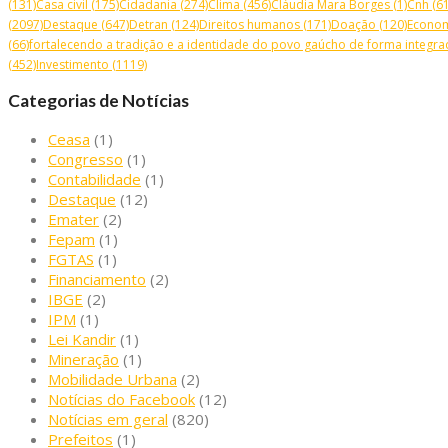
(131)
Casa civil
(175)
Cidadania
(274)
Clima
(456)
Cláudia Mara Borges
(1)
Cnh
(61
(2097)
Destaque
(647)
Detran
(124)
Direitos humanos
(171)
Doação
(120)
Econo
(66)
fortalecendo a tradição e a identidade do povo gaúcho de forma integrad
(452)
Investimento
(1119)
Categorias de Notícias
Ceasa
(1)
Congresso
(1)
Contabilidade
(1)
Destaque
(12)
Emater
(2)
Fepam
(1)
FGTAS
(1)
Financiamento
(2)
IBGE
(2)
IPM
(1)
Lei Kandir
(1)
Mineração
(1)
Mobilidade Urbana
(2)
Notícias do Facebook
(12)
Notícias em geral
(820)
Prefeitos
(1)