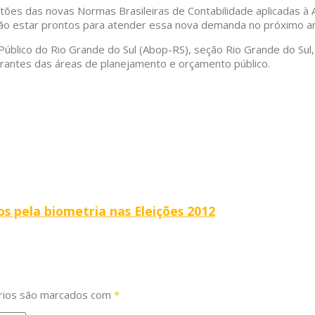
ões das novas Normas Brasileiras de Contabilidade aplicadas à A
ão estar prontos para atender essa nova demanda no próximo ano
blico do Rio Grande do Sul (Abop-RS), seção Rio Grande do Sul, 
grantes das áreas de planejamento e orçamento público.
os pela biometria nas Eleições 2012
rios são marcados com
*