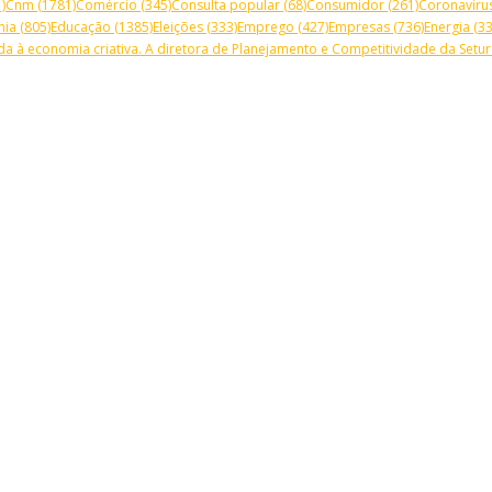
)
Cnm
(1781)
Comércio
(345)
Consulta popular
(68)
Consumidor
(261)
Coronavíru
mia
(805)
Educação
(1385)
Eleições
(333)
Emprego
(427)
Empresas
(736)
Energia
(33
a à economia criativa. A diretora de Planejamento e Competitividade da Setur